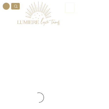
ME
NU